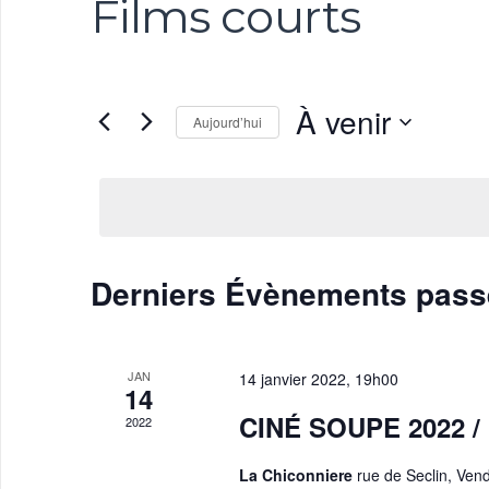
Films courts
À venir
Aujourd’hui
Sélectionnez
une
date.
Derniers Évènements pass
JAN
14 janvier 2022, 19h00
14
CINÉ SOUPE 2022 /
2022
La Chiconniere
rue de Seclin, Vend