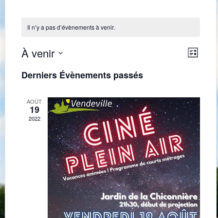
Il n’y a pas d’évènements à venir.
Navig
Navi
À venir
Liste
de
par
Sélectionnez
une
vues
Derniers Évènements passés
consu
date.
Évè
AOÛT
19
2022