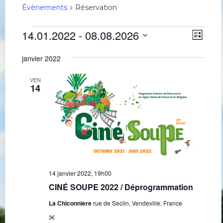
Évènements
Réservation
Évènements
Navig
Navi
14.01.2022
 - 
08.08.2026
Liste
de
par
Sélectionnez
une
vues
consu
janvier 2022
date.
Évè
VEN
14
14 janvier 2022, 19h00
CINÉ SOUPE 2022 / Déprogrammation
La Chiconniere
rue de Seclin, Vendeville, France
3€