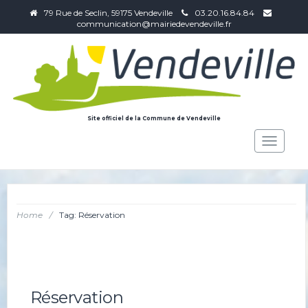
79 Rue de Seclin, 59175 Vendeville
03.20.16.84.84
communication@mairiedevendeville.fr
Site officiel de la Commune de Vendeville
Toggle
navigat
Home
/
Tag: Réservation
Réservation