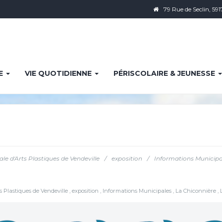
79 Rue de Seclin, 591
IE
VIE QUOTIDIENNE
PÉRISCOLAIRE & JEUNESSE
le d'Arts Plastiques de Vendeville
/
exposition
/
Informations Municipa
s Plastiques de Vendeville
,
exposition
,
Informations Municipales
,
La Chiconnière
,