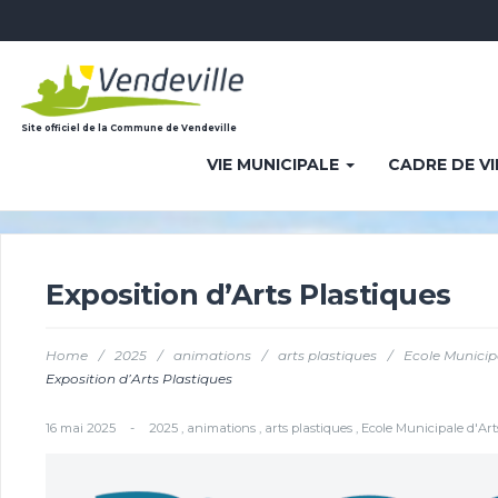
Site officiel de la Commune de Vendeville
VIE MUNICIPALE
CADRE DE V
Exposition d’Arts Plastiques
Home
/
2025
/
animations
/
arts plastiques
/
Ecole Municipa
Exposition d’Arts Plastiques
16 mai 2025
-
2025
,
animations
,
arts plastiques
,
Ecole Municipale d'Art