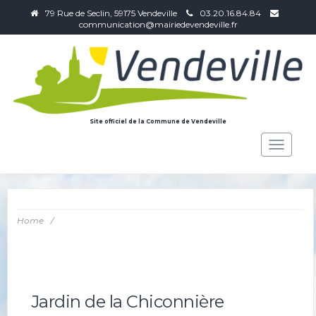
79 Rue de Seclin, 59175 Vendeville
03.20.16.84.84
communication@mairiedevendeville.fr
Site officiel de la Commune de Vendeville
Toggle
navigat
Home
/
Jardin de la Chiconnière