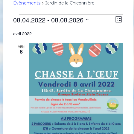
Évènements
Jardin de la Chiconnière
Évènements
Navig
Navi
08.04.2022
 - 
08.08.2026
Liste
de
par
Sélectionnez
une
vues
consu
avril 2022
date.
Évè
VEN
8