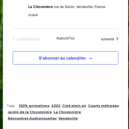
La Chiconniere
rue de Seclin, Vendeville, France
Gratuit
Évènements
précédents
Aujourd’hui
Évènements
suivants
S’abonner au calendrier
Tags:
100% animations
2022
Ciné plein air
Courts métrages
jardin de la Chiconnière
La Chiconnière
Rencontres Audiovisuelles
Vendeville