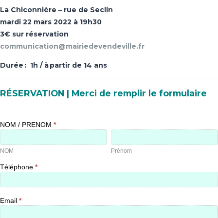
La Chiconnière – rue de Seclin
mardi 22 mars 2022 à 19h30
3€ sur réservation
communication@mairiedevendeville.fr
Durée : 1h / à partir de 14 ans
RÉSERVATION | Merci de remplir le formulaire
Les
NOM / PRENOM
*
Belles
NOM
Prénom
Sorties
|
Réservation
NOM
Prénom
Téléphone
*
Email
*