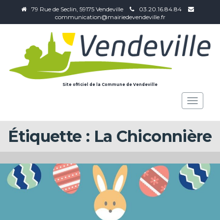
79 Rue de Seclin, 59175 Vendeville
03.20.16.84.84
communication@mairiedevendeville.fr
Site officiel de la Commune de Vendeville
Toggle
navigat
Étiquette :
La Chiconnière